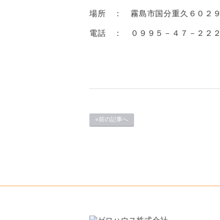
場所 ： 霧島市国分重久６０２
電話 ： ０９９５－４７－２２
«前の記事へ