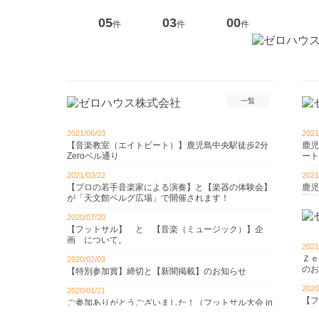
05
03
00
件
件
件
一覧
2021/06/03
2021
【音楽教室（エイトビート）】鹿児島中央駅徒歩2分
鹿児
Zeroベル通り
ート
2021/03/22
2021
【プロの若手音楽家による演奏】と【楽器の体験会】
鹿児
が「天文館ベルグ広場」で開催されます！
探し
2020/07/20
2020
【フットサル】 と 【音楽（ミュージック）】企
年末
画 について。
2021
2020
Ｚｅ
2020/02/03
賃貸
のお
【特別参加賞】締切と【新聞掲載】のお知らせ
か・
2020
2020/01/21
2020
【フ
ご参加ありがとうございました！（フットサル大会 in
７月
画 
鹿児島アリーナ）
ブロ