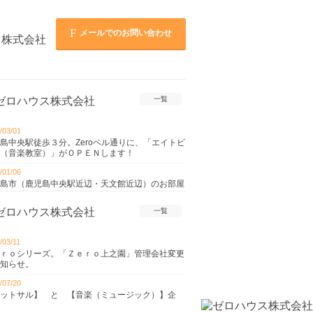
メールでのお問い合わせ
一覧
/03/01
島中央駅徒歩３分。Zeroベル通りに、「エイトビ
（音楽教室）」がＯＰＥＮします！
/01/06
島市（鹿児島中央駅近辺・天文館近辺）のお部屋
をサポート
一覧
/12/28
年始お休みのお知らせ。
/03/11
/07/20
ｒｏシリーズ。「Ｚｅｒｏ上之園」管理会社変更
入居で【初期費用】はいくらかかります
知らせ。
・・・？
/07/20
/07/02
ットサル】 と 【音楽（ミュージック）】企
スタート！ 豪華賞品プレゼント企画♪ 【代表
について。
グ】を見た！で。