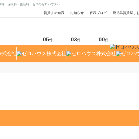
数料・保険料・更新料）ゼロのゼロハウスへ
賃貸まめ知識
お知らせ
代表ブログ
鹿児島賃貸探し
05
03
00
件
件
件
り