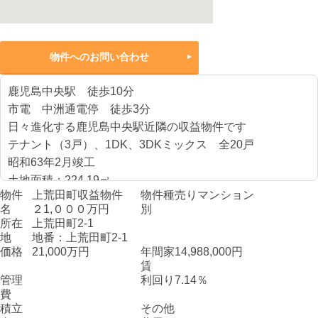
物件へのお問い合わせ
鹿児島中央駅 徒歩10分
市電 中洲通電停 徒歩3分
日々進化する鹿児島中央駅近隣の収益物件です
テナント（3戸）、1DK、3DKミックス 全20戸
昭和63年2月竣工
土地面積：224.19㎡
物件
上荒田町収益物件
物件種
売りマンション
建物総延床：1010.46㎡
名
２1,０００万円
別
満室想定利回り：7.14%
所在
上荒田町2-1
地
地番：上荒田町2-1
価格
21,000万円
年間家
14,988,000円
賃
管理
利回り
7.14％
費
積立
その他