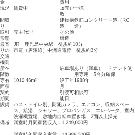
金
費用
現況
賃貸中
販売戸
一棟
数
間取
建物構
鉄筋コンクリート造（RC
り
造
造）
取引
売主代理
その他
形態
構造
最寄
JR 鹿児島中央駅 徒歩約10分
りの
市電（唐湊線）中洲通電停 徒歩約3分
交通
機関
所在
駐車場
あり（満車） テナント使
階数
用専用 5台分確保
専有
1010.46m
2
竣工年
1988年
面積
月
契約
引渡可
相談可
期間
能日
設備
バス・トイレ別、防犯カメラ、エアコン、収納スペー
ス、給湯、シャワー、プロパンガス、エレベータ、室内
洗濯機置場、敷地内自転車置き場、2面以上採光
備考
満室時月間家賃収入：1,249,000円
満室時年間収入家賃：14,988,000円