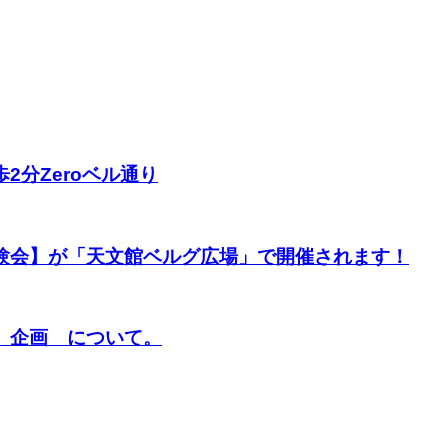
分Zeroベル通り
験会】が「天文館ベルグ広場」で開催されます！
】企画 について。