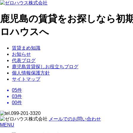
鹿児島の賃貸をお探しなら初
ロハウスへ
賃貸まめ知識
お知らせ
代表ブログ
鹿児島賃貸探しお役立ちブログ
個人情報保護方針
サイトマップ
05
件
03
件
00
件
メールでのお問い合わせ
MENU