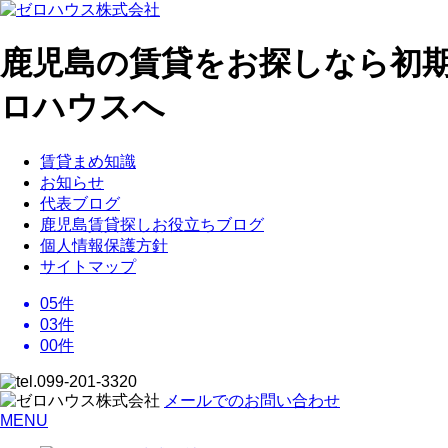
鹿児島の賃貸をお探しなら初
ロハウスへ
賃貸まめ知識
お知らせ
代表ブログ
鹿児島賃貸探しお役立ちブログ
個人情報保護方針
サイトマップ
05
件
03
件
00
件
メールでのお問い合わせ
MENU