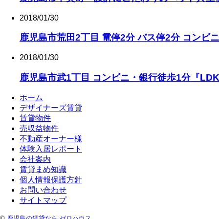
2018/01/30
鹿児島市荒田2丁目 電停2分 バス停2分 コンビ
2018/01/30
鹿児島市武1丁目 コンビニ・銀行徒歩1分『LD
ホーム
デザイナーズ賃貸
賃貸物件
売収益物件
不動産オーナー様
体験入居レポート
会社案内
賃貸まめ知識
個人情報保護方針
お問い合わせ
サイトマップ
©
鹿児島の賃貸なら ゼロハウス