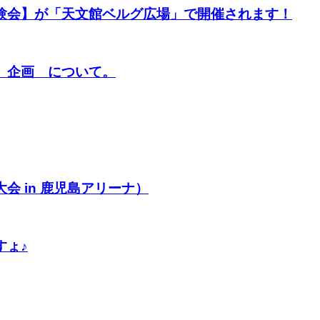
験会】が「天文館ベルグ広場」で開催されます！
】企画 について。
 in 鹿児島アリーナ）
すょ♪