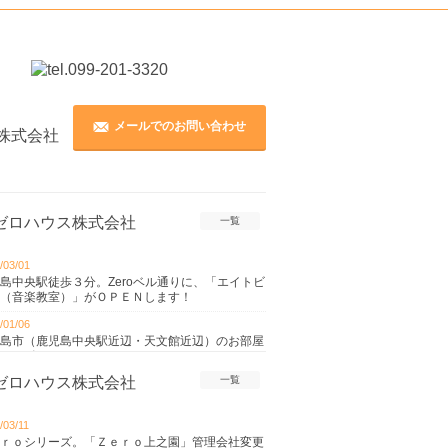
メールでのお問い合わせ
一覧
/03/01
島中央駅徒歩３分。Zeroベル通りに、「エイトビ
（音楽教室）」がＯＰＥＮします！
/01/06
島市（鹿児島中央駅近辺・天文館近辺）のお部屋
をサポート
一覧
/12/28
年始お休みのお知らせ。
/03/11
/07/20
ｒｏシリーズ。「Ｚｅｒｏ上之園」管理会社変更
入居で【初期費用】はいくらかかります