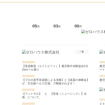
05
03
00
件
件
件
一覧
2021/06/03
2021
【音楽教室（エイトビート）】鹿児島中央駅徒歩2分
鹿児
Zeroベル通り
ート
2021/03/22
2021
【プロの若手音楽家による演奏】と【楽器の体験会】
鹿児
が「天文館ベルグ広場」で開催されます！
探し
2020/07/20
2020
【フットサル】 と 【音楽（ミュージック）】企
年末
画 について。
2021
2020
Ｚｅ
2020/02/03
賃貸